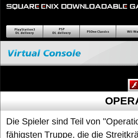
PlayStation3 ダウンロー
PSP ダウンロード配信
PSOne Classics
Wii wa
ド配信
OPER
Die Spieler sind Teil von "Operati
fähigsten Truppe, die die Streitkr